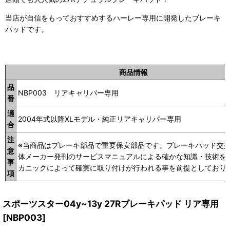
当店が自信をもっておすすめするハーレー専用に開発したブレーキ
パッドです。
商品情報
品
NBP003 リアキャリパー専用
番
適
2004年式以降XLモデル・純正リアキャリパー専用
合
注
※当商品はブレーキ部品で重要保安部品です。ブレーキパッド交
意
体メーカー発刊のサービスマニュアルによる確かな知識・技術を
事
カニックによって確実に取り付けが行われる事を前提としており
項
スポーツスター04y~13y 27Rブレーキパッド リア専用
[
NBP003
]