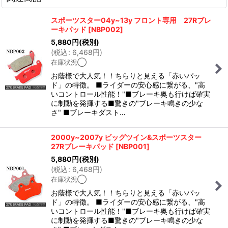
スポーツスター04y~13y フロント専用 27Rブレ
ーキパッド
[
NBP002
]
5,880
円
(税別)
(
税込
:
6,468
円
)
在庫状況◯
お蔭様で大人気！！ちらりと見える「赤いパッ
ド」の特徴。 ■ライダーの安心感に繋がる、"高
いコントロール性能！"■ブレーキ奥も行けば確実
に制動を発揮する■驚きの"ブレーキ鳴きの少な
さ" ■ブレーキダスト…
2000y~2007y ビッグツイン&スポーツスター
27Rブレーキパッド
[
NBP001
]
5,880
円
(税別)
(
税込
:
6,468
円
)
在庫状況◯
お蔭様で大人気！！ちらりと見える「赤いパッ
ド」の特徴。 ■ライダーの安心感に繋がる、"高
いコントロール性能！"■ブレーキ奥も行けば確実
に制動を発揮する■驚きの"ブレーキ鳴きの少な