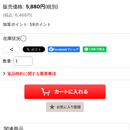
販売価格
:
5,880
円
(税別)
(
税込
:
6,468
円
)
加算ポイント: 59ポイント
在庫状況◯
Facebookでシェア
数量
:
返品特約に関する重要事項
関連商品