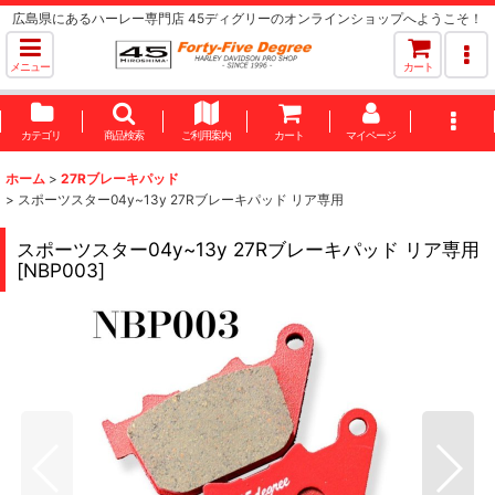
広島県にあるハーレー専門店 45ディグリーのオンラインショップへようこそ！
メニュー
カート
カテゴリ
商品検索
ご利用案内
カート
マイページ
ホーム
>
27Rブレーキパッド
>
スポーツスター04y~13y 27Rブレーキパッド リア専用
スポーツスター04y~13y 27Rブレーキパッド リア専用
[
NBP003
]