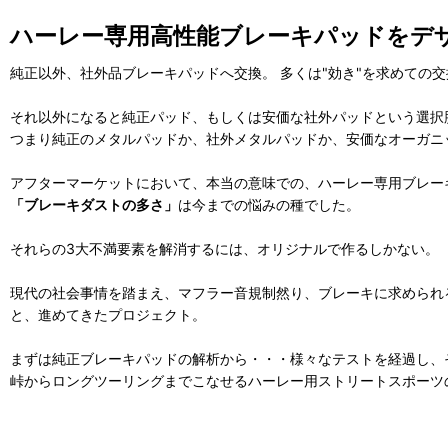
ハーレー専用高性能ブレーキパッドをデ
純正以外、社外品ブレーキパッドへ交換。 多くは"効き"を求めての
それ以外になると純正パッド、もしくは安価な社外パッドという選択
つまり純正のメタルパッドか、社外メタルパッドか、安価なオーガニ
アフターマーケットにおいて、本当の意味での、ハーレー専用ブレー
「ブレーキダストの多さ」
は今までの悩みの種でした。
それらの3大不満要素を解消するには、オリジナルで作るしかない。
現代の社会事情を踏まえ、マフラー音規制然り、ブレーキに求められ
と、進めてきたプロジェクト。
まずは純正ブレーキパッドの解析から・・・様々なテストを経過し、
峠からロングツーリングまでこなせるハーレー用ストリートスポーツ