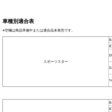
車種別適合表
※空欄は商品準備中または適合品未発売です。
8
8
0
スポーツスター
0
1
8
8