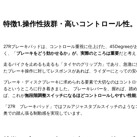
特徴1.操作性抜群・高いコントロール性。
27Rブレーキパッドは、コントロール重視に仕上げた、45Degre
く、「
ブレーキをどう効かせるか」が、実際のところは重要
だと考え
走るバイクを止めるも走るも「タイヤのグリップ力」であり、急激に
たブレーキ操作に対してレスポンスがあれば、ライダーにとっての安
ブレーキ・ディスクブレーキに求められる要素で大切なのはコントロ
るというところに行き着きました。 ブレーキレバーを、握れば、踏
ば、これが
無段階調整スイッチになるほどコントロールしやすい性能
「27R ブレーキパッド」ではフルアジャスタブルスイッチのような
奥での踏ん張る制動感を実現しています。