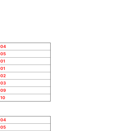
004
005
01
01
002
003
009
10
004
005