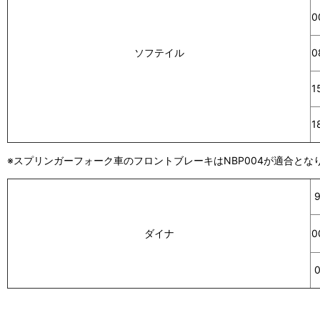
0
0
ソフテイル
1
1
※スプリンガーフォーク車のフロントブレーキはNBP004が適合とな
9
ダイナ
0