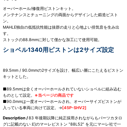
オーバーホール/修復用ピストンキット。
メンテナンスとチューニングの両面からデザインした鍛造ピスト
ン。
MAHLE独自の低抵抗性能は抜群の走りと心地よい排気音を生み出
す。
ストックの88.8mmに対して僅かな加工にて使用可能。
ショベル1340用ピストンは2サイズ設定
89.5mm / 90.0mmの2サイズを設け、幅広い層にこたえるピストン
キットとした。
■89.5mmは全くオーバーホールされていないショベルに組み込む
ものとして設定。
※当ページの商品です
■90.0mmは一度オーバーホールされ、オーバーサイズピストンが
入っている車両に向けて設定。→
[45P-SHV2]
Description /
83 年後期以降に純正採用されながらもパーツカタロ
グに記載のない 幻のマーレピストン "88L52" を元にマーレ社で一