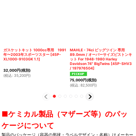
ガスケットキット 1000cc専用 1991
MAHLE - 74ci ビッグツイン 専用
年〜2003年スポーツスター
[
45P-
89.0mm / オーバーサイズピストンキ
XL1000-9103GK 1.1
]
ット For 1948-1980 Harley
Davidson 74" BigTwins
[
45P-SHV3
/ 197976504
]
32,000
円
(税別)
(
税込
:
35,200
円
)
75,000
円
(税別)
(
税込
:
82,500
円
)
■ケミカル製品（マザーズ等）のパッ
ケージについて
製品のパッケージ（容器の形状・ラベルデザイン・名称）はメーカー